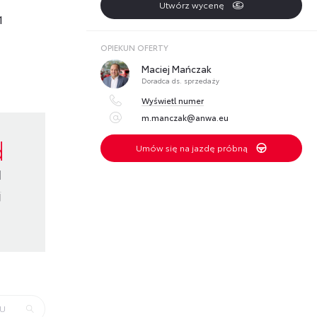
Utwórz wycenę
1
OPIEKUN OFERTY
Maciej Mańczak
Doradca ds. sprzedaży
Wyświetl numer
m.manczak@anwa.eu
d
Umów się na jazdę próbną
u
j