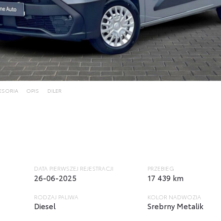
ESORIA
OPIS
DILER
DATA PIERWSZEJ REJESTRACJI
PRZEBIEG
26-06-2025
17 439 km
RODZAJ PALIWA
KOLOR NADWOZIA
Diesel
Srebrny Metalik