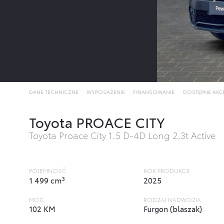
DANE TECHNICZNE
WYPOSAŻENIE
FINANSOWANIE
DOSTĘPNE AKC
Toyota PROACE CITY
Toyota Proace City 1.5 D-4D Long 2,3t Active
POJEMNOŚĆ
ROK PRODUKCJI
3
1 499 cm
2025
MOC
RODZAJ NADWOZIA
102 KM
Furgon (blaszak)