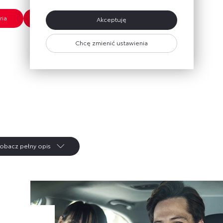
ria
Pobierz ofertę akcesoryjną
Akceptuję
Chcę zmienić ustawienia
obacz pełny opis