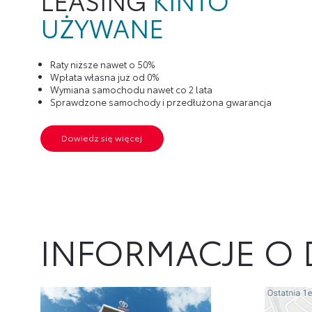
UŻYWANE
– Czujniki parkowania z tyłu
Pakiet siedzeń ACTIVE 3
Sprzedaż pojazdu na podstawie fv23%
Raty niższe nawet o 50%
Wpłata własna już od 0%
Proponujemy finansowanie: leasing Kinto, kredyt w Toyota Bank
Wymiana samochodu nawet co 2 lata
Sprawdzone samochody i przedłużona gwarancja
Szanowny Kliencie przed przyjazdem upewnij się telefonicznie, że auto c
Dowiedz się więcej
INFORMACJE O 