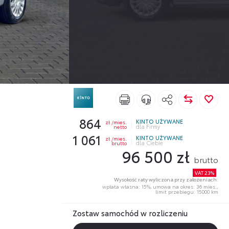
864
KINTO UŻYWANE
zł /mies.
netto
dla Firmy
1 061
KINTO UŻYWANE
zł /mies.
brutto
dla Ciebie
96 500 zł
brutto
VAT 23%
Wysokość raty wyliczona przy założeniach:
wpłata własna: 15%,
umowa na okres: 36 mies.,
limit przebiegu: 15000 km
Zostaw samochód w rozliczeniu