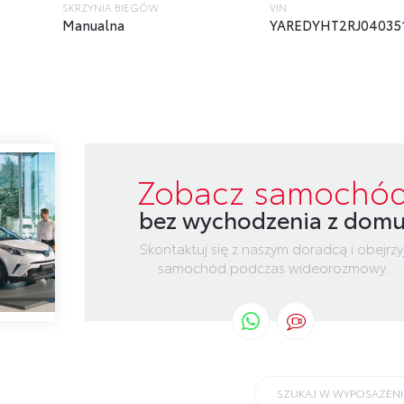
SKRZYNIA BIEGÓW
VIN
Manualna
YAREDYHT2RJ04035
Zobacz samochó
bez wychodzenia z dom
Skontaktuj się z naszym doradcą i obejrzy
samochód podczas wideorozmowy.