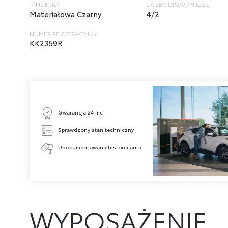
TAPICERKA
LICZBA DRZWI/MIEJSC
Materiałowa Czarny
4/2
NUMER REJESTRACYJNY
KK2359R
Gwarancja 24 mc
Sprawdzony stan techniczny
Udokumentowana historia auta
WYPOSAŻENIE