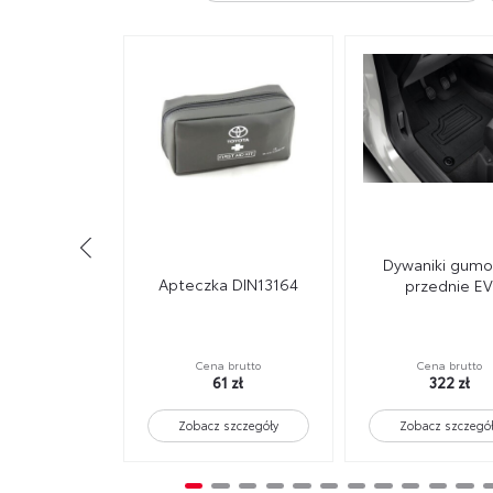
Dywaniki gum
HomeCharge
Apteczka DIN13164
przednie E
- domowa
adująca bez
abla
Cena brutto
 brutto
Cena brutto
61 zł
700 zł
322 zł
Zobacz szczegóły
 szczegóły
Zobacz szczegó
4
15
16
17
18
19
20
21
22
23
24
25
26
27
28