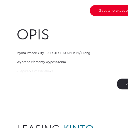
Zapytaj o akceso
OPIS
Toyota Proace City 1.5 D-4D 100 KM  6 M/T Long
Wybrane elementy wyposażenia
– Tapicerka materiałowa
– Przednie światła w technologii LED (ecoLED)
Z
– Światła przeciwmgielne
– Tempomat z ogranicznikiem prędkości
– Układ rozpoznawania znaków drogowych (RSA)
– Asystent utrzymania pasa ruchu (LTA)
LEASING
KINTO
– Klimatyzacja manualna