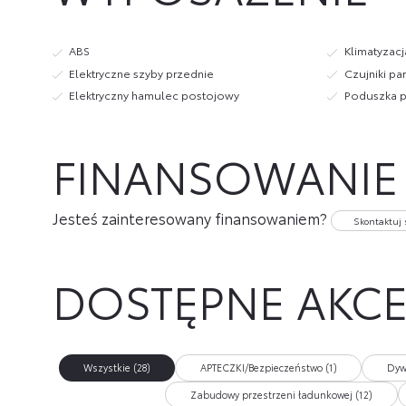
ABS
Klimatyzac
Elektryczne szyby przednie
Czujniki pa
Elektryczny hamulec postojowy
Poduszka p
FINANSOWANIE
Jesteś zainteresowany finansowaniem?
Skontaktuj 
DOSTĘPNE AKC
Wszystkie (28)
APTECZKI/Bezpieczeństwo (1)
Dyw
Zabudowy przestrzeni ładunkowej (12)