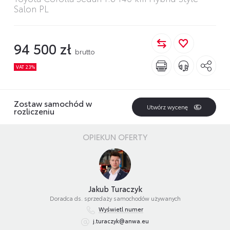
Salon PL
94 500 zł
brutto
VAT 23%
Zostaw samochód w
Utwórz wycenę
rozliczeniu
OPIEKUN OFERTY
Jakub Turaczyk
Doradca ds. sprzedaży samochodów używanych
Wyświetl numer
j.turaczyk@anwa.eu