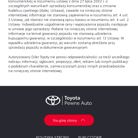
konsumenckiej w rozumieniu ustawy z dnia 27 lipca 2002 r. o
szczególnych warunkach sprzedaży konsumenckiej oraz o zmianie
Kodeksu cywilnego (dalej: Ustawa), zawarte na niniejszej stronie
internetowej informacje nie stanowią zapewnienia w rozumieniu art. 4 ust.
3 Ustawy, jak również nie stanowią opisu towaru w rozumieniu art. 4 ust. 2
Ustawy. Indywidualne uzgodnienie ceny i wyposażenia pojazdu następuje
w umowie jego sprzedaży. Podane na niniejszej stronie internetowej
informacje na temat gwarancji pojazdu nie stanowią udzielenia
kupującemu gwarancji, w szczególności w rozumieniu art. 13 Ustawy. W
wypadku udzielenia gwarancji, jej warunki zostaną określone przy
sprzedaży pojazdu w dokumencie gwarancyjnym.
Autoryzowany Diler Toyoty nie ponosi odpowiedzialności za treść wszelkiego
rodzaju informacji, ogłoszeń, propozycji, ofert, reklam lub innych publikacji
o podobnym charakterze, zamieszczonych przez innych przedsiębiorców
na niniejszej stronie internetowej.
Na górę strony
POLITYKA STRONY
PLIKI COOKIE