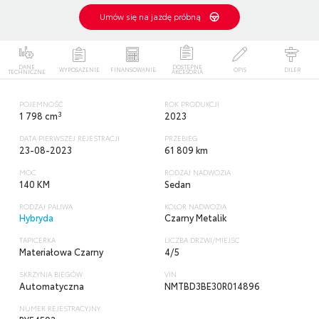
Umów się na jazdę próbną
DANE
DOSTĘPNE
WYPOSAŻENIE
FINANSOWANIE
OPIS
DILER
TECHNICZNE
AKCESORIA
POJEMNOŚĆ
ROK PRODUKCJI
3
1 798 cm
2023
DATA PIERWSZEJ REJESTRACJI
PRZEBIEG
23-08-2023
61 809 km
MOC
RODZAJ NADWOZIA
140 KM
Sedan
RODZAJ PALIWA
KOLOR NADWOZIA
Hybryda
Czarny Metalik
TAPICERKA
LICZBA DRZWI/MIEJSC
Materiałowa Czarny
4/5
SKRZYNIA BIEGÓW
VIN
Automatyczna
NMTBD3BE30R014896
NUMER REJESTRACYJNY