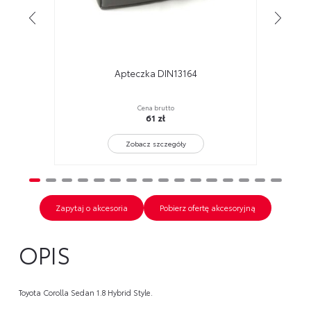
Apteczka DIN13164
oCompact
Nak
Cena brutto
61 zł
Zobacz szczegóły
Zapytaj o akcesoria
Pobierz ofertę akcesoryjną
OPIS
Toyota Corolla Sedan 1.8 Hybrid Style.