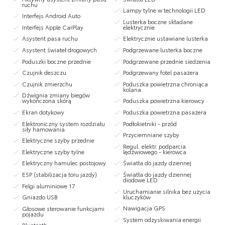
ruchu
Lampy tylne w technologii LED
Interfejs Android Auto
Lusterka boczne składane
Interfejs Apple CarPlay
elektrycznie
Asystent pasa ruchu
Elektrycznie ustawiane lusterka
Asystent świateł drogowych
Podgrzewane lusterka boczne
Poduszki boczne przednie
Podgrzewane przednie siedzenia
Czujnik deszczu
Podgrzewany fotel pasażera
Czujnik zmierzchu
Poduszka powietrzna chroniąca
kolana
Dźwignia zmiany biegów
wykończona skórą
Poduszka powietrzna kierowcy
Ekran dotykowy
Poduszka powietrzna pasażera
Elektroniczny system rozdziału
Podłokietniki - przód
siły hamowania
Przyciemniane szyby
Elektryczne szyby przednie
Regul. elektr. podparcia
Elektryczne szyby tylne
lędźwiowego - kierowca
Elektryczny hamulec postojowy
Światła do jazdy dziennej
ESP (stabilizacja toru jazdy)
Światła do jazdy dziennej
diodowe LED
Felgi aluminiowe 17
Uruchamianie silnika bez użycia
kluczyków
Gniazdo USB
Nawigacja GPS
Głosowe sterowanie funkcjami
pojazdu
System odzyskiwania energii
Bluetooth