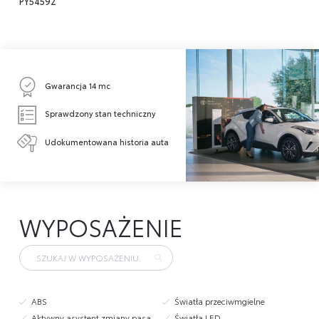
PY54592
Gwarancja 14 mc
Sprawdzony stan techniczny
Udokumentowana historia auta
WYPOSAŻENIE
ABS
Światła przeciwmgielne
Aktywny asystent zmiany pasa
Światła LED