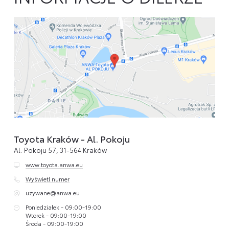
Szanowny Kliencie przed przyjazdem upewnij się telefonicznie, że auto 
czeka na Twoją wizytę.
Toyota Kraków - Al. Pokoju
Al. Pokoju 57, 31-564 Kraków
www.toyota.anwa.eu
Wyświetl numer
uzywane@anwa.eu
Poniedziałek - 09:00-19:00
Wtorek - 09:00-19:00
Środa - 09:00-19:00