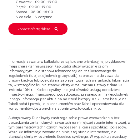
Czwartek - 09:00-19:00
Piątek - 09:00-19:00
Sobota - 08:00-16:00
Niedziela - Nieczynne
Zobacz ofertę dilera
Informacje zawarte w kalkulatorze są to dane orientacyjne, przykładowe i
mają charakter niewiążący. Kalkulator służy wyłącznie celom
informacyjnym i nie stanowi rekomendacji ani też kierowanego do
kogokolwiek (lub jakiejkolwiek grupy osób) zaproszenia do zawarcia
umowy kredytu lub pożyczki na zaprezentowanych warunkach. Informacja
ta, w szczególności, nie stanowi oferty w rozumieniu Ustawy z dnia 23
kwietnia 1964 r. – Kodeks cywilny i nie jest również usługą doradztwa
inwestycyjnego, finansowego, podatkowego, prawnego ani jakiegokolwiek
innego. Informacja jest aktualna na dzień bieżący. Kalkulator bazuje na
Tabeli opłat i prowizji dla konsumentów oraz Tabeli oprocentowania dla
konsumentów dostępnych na stronie www.toyotabank.pl
Autoryzowany Diler Toyoty zastrzega sobie prawo wprowadzenia bez
uprzedzenia zmian danych zawartych na niniejszej stronie internetowej, w
tym parametrów technicznych, wyposażenia, cen i specyfikacji pojazdów.
Wszelkie informacje zawarte na niniejszej stronie internetowej nie
stanowią oferty w rozumieniu Kodeksu cywilnego. W wypadku sprzedaży