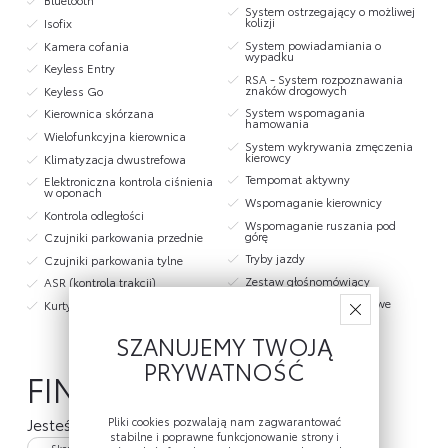
System ostrzegający o możliwej
kolizji
Isofix
System powiadamiania o
Kamera cofania
wypadku
Keyless Entry
RSA - System rozpoznawania
znaków drogowych
Keyless Go
System wspomagania
Kierownica skórzana
hamowania
Wielofunkcyjna kierownica
System wykrywania zmęczenia
kierowcy
Klimatyzacja dwustrefowa
Tempomat aktywny
Elektroniczna kontrola ciśnienia
w oponach
Wspomaganie kierownicy
Kontrola odległości
Wspomaganie ruszania pod
górę
Czujniki parkowania przednie
Tryby jazdy
Czujniki parkowania tylne
Zestaw głośnomówiący
ASR (kontrola trakcji)
Ładowanie bezprzewodowe
Kurtyny powietrzne
urządzeń
SZANUJEMY TWOJĄ
PRYWATNOŚĆ
FINANSOWANIE
Pliki cookies pozwalają nam zagwarantować
Jesteś zainteresowany finansowaniem?
stabilne i poprawne funkcjonowanie strony i
Skontaktuj się z dilerem