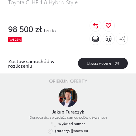
Toyota C-HR 1.8 Hybrid Style
98 500 zł
brutto
VAT 23%
Zostaw samochód w
Utwórz wycenę
rozliczeniu
OPIEKUN OFERTY
Jakub Turaczyk
Doradca ds. sprzedaży samochodów używanych
Wyświetl numer
j.turaczyk@anwa.eu