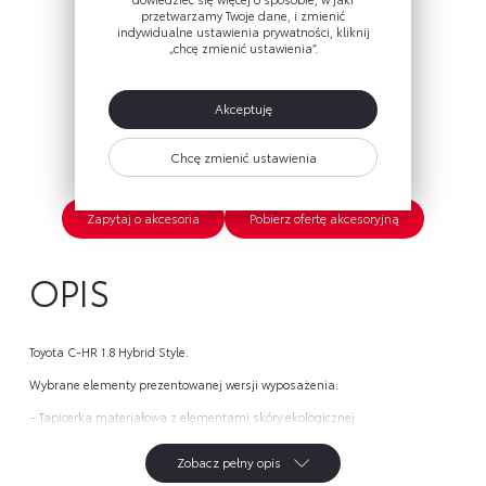
Apteczka DIN13164
przetwarzamy Twoje dane, i zmienić
oCompact
indywidualne ustawienia prywatności, kliknij
„chcę zmienić ustawienia”.
Cena brutto
61 zł
Akceptuję
Zobacz szczegóły
Chcę zmienić ustawienia
Zapytaj o akcesoria
Pobierz ofertę akcesoryjną
OPIS
Toyota C-HR 1.8 Hybrid Style.
Wybrane elementy prezentowanej wersji wyposażenia: 
– Tapicerka materiałowa z elementami skóry ekologicznej
– Przednie i tylne czujniki parkowania
Zobacz pełny opis
– 18" felgi aluminiowe z oponami 225/50 R18