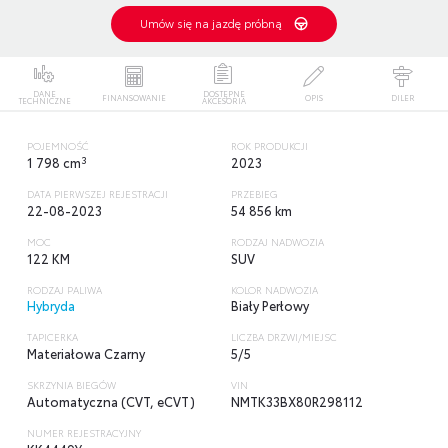
Umów się na jazdę próbną
DANE
DOSTĘPNE
FINANSOWANIE
OPIS
DILER
TECHNICZNE
AKCESORIA
POJEMNOŚĆ
ROK PRODUKCJI
3
1 798 cm
2023
DATA PIERWSZEJ REJESTRACJI
PRZEBIEG
22-08-2023
54 856 km
MOC
RODZAJ NADWOZIA
122 KM
SUV
RODZAJ PALIWA
KOLOR NADWOZIA
Hybryda
Biały Perłowy
TAPICERKA
LICZBA DRZWI/MIEJSC
Materiałowa Czarny
5/5
SKRZYNIA BIEGÓW
VIN
Automatyczna (CVT, eCVT)
NMTK33BX80R298112
NUMER REJESTRACYJNY