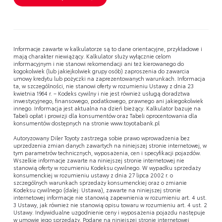
Informacje zawarte w kalkulatorze są to dane orientacyjne, przykładowe i
mają charakter niewiążący. Kalkulator służy wyłącznie celom
informacyjnym i nie stanowi rekomendacji ani też kierowanego do
kogokolwiek (lub jakiejkolwiek grupy osób) zaproszenia do zawarcia
umowy kredytu lub pożyczki na zaprezentowanych warunkach. Informacja
ta, w szczególności, nie stanowi oferty w rozumieniu Ustawy z dnia 23
kwietnia 1964 r. – Kodeks cywilny i nie jest również usługą doradztwa
inwestycyjnego, finansowego, podatkowego, prawnego ani jakiegokolwiek
innego. Informacja jest aktualna na dzień bieżący. Kalkulator bazuje na
Tabeli opłat i prowizji dla konsumentów oraz Tabeli oprocentowania dla
konsumentów dostępnych na stronie www.toyotabank.pl
Autoryzowany Diler Toyoty zastrzega sobie prawo wprowadzenia bez
uprzedzenia zmian danych zawartych na niniejszej stronie internetowej, w
tym parametrów technicznych, wyposażenia, cen i specyfikacji pojazdów.
Wszelkie informacje zawarte na niniejszej stronie internetowej nie
stanowią oferty w rozumieniu Kodeksu cywilnego. W wypadku sprzedaży
konsumenckiej w rozumieniu ustawy z dnia 27 lipca 2002 r. o
szczególnych warunkach sprzedaży konsumenckiej oraz o zmianie
Kodeksu cywilnego (dalej: Ustawa), zawarte na niniejszej stronie
internetowej informacje nie stanowią zapewnienia w rozumieniu art. 4 ust.
3 Ustawy, jak również nie stanowią opisu towaru w rozumieniu art. 4 ust. 2
Ustawy. Indywidualne uzgodnienie ceny i wyposażenia pojazdu następuje
w umowie jego sprzedaży. Podane na niniejszej stronie internetowej