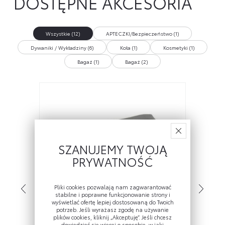
DOSTĘPNE AKCESORIA
Wszystkie (12)
APTECZKI/Bezpieczeństwo (1)
Dywaniki / Wykładziny (6)
Koła (1)
Kosmetyki (1)
Bagaż (1)
Bagaż (2)
SZANUJEMY TWOJĄ
PRYWATNOŚĆ
Pliki cookies pozwalają nam zagwarantować
stabilne i poprawne funkcjonowanie strony i
wyświetlać ofertę lepiej dostosowaną do Twoich
potrzeb. Jeśli wyrażasz zgodę na używanie
plików cookies, kliknij „Akceptuję”. Jeśli chcesz
dowiedzieć się więcej o sposobie, w jaki